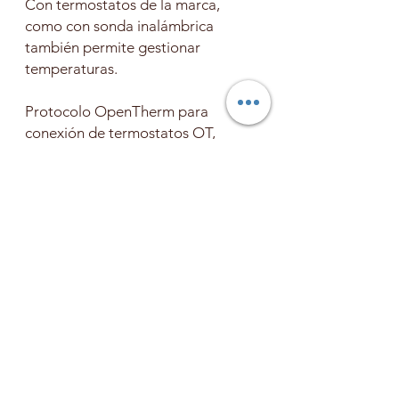
Con termostatos de la marca,
como con sonda inalámbrica
también permite gestionar
temperaturas.
Protocolo OpenTherm para
conexión de termostatos OT,
permite conectar termostatos
inteligentes de otras marcas como
Netatmo, Tado, Nest, con el
sistema Opentherm.
Admite hasta un 20% de H2
(homologada para H2)
están
preparadas par el futuro, permite
hasta un 20% de hidrogeno
mezclado con el gas.
Su estética de planchas metálicas