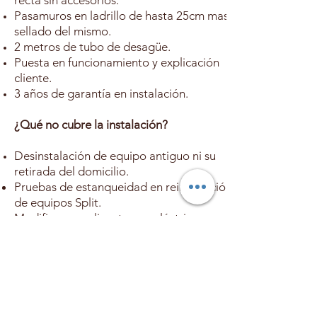
Pasamuros en ladrillo de hasta 25cm mas
sellado del mismo.
2 metros de tubo de desagüe.
Puesta en funcionamiento y explicación
cliente.
3 años de garantía en instalación.
¿Qué
no cubre la instalación?
Desinstalación de equipo antiguo ni su
retirada del domicilio.
Pruebas de estanqueidad en reinstalación
de equipos Split.
Modificar o realizar tomas eléctricas.
Canaleta ni accesorios de la misma,
ángulos etc.
Instalación de soporte o garrafa para
recoger condensados.
instalación de bomba de condensados
cuando la instalación lo requiera.