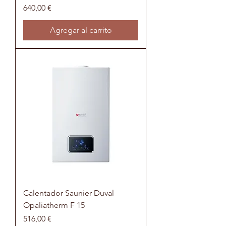
Precio
640,00 €
Agregar al carrito
Calentador Saunier Duval
Opaliatherm F 15
Precio
516,00 €