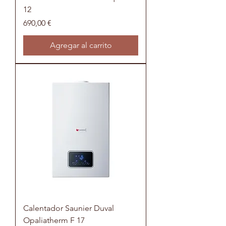
12
Precio
690,00 €
Agregar al carrito
Calentador Saunier Duval
Opaliatherm F 17