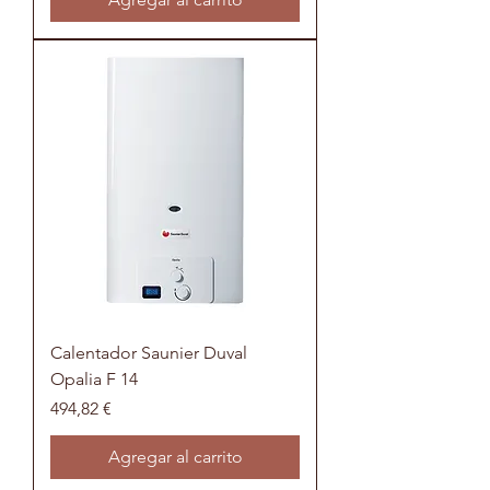
Calentador Saunier Duval
Opalia F 14
Precio
494,82 €
Agregar al carrito