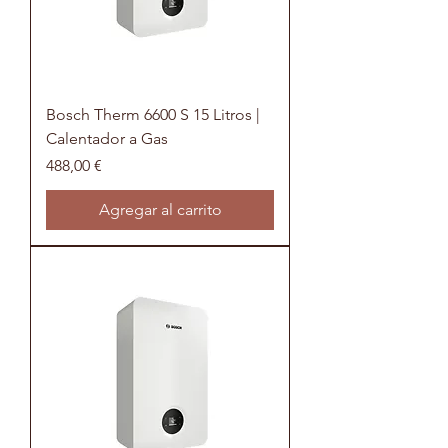
Bosch Therm 6600 S 15 Litros |
Calentador a Gas
Precio
488,00 €
Agregar al carrito