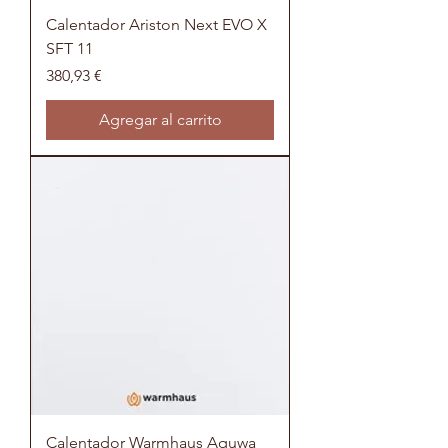
Calentador Ariston Next EVO X
SFT 11
Precio
380,93 €
Agregar al carrito
Calentador Warmhaus Aquwa