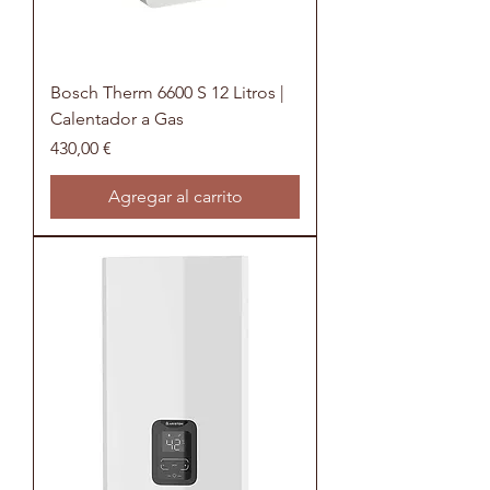
Bosch Therm 6600 S 12 Litros |
Calentador a Gas
Precio
430,00 €
Agregar al carrito