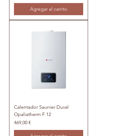
Agregar al carrito
Calentador Saunier Duval
Opaliatherm F 12
Precio
469,00 €
Agregar al carrito