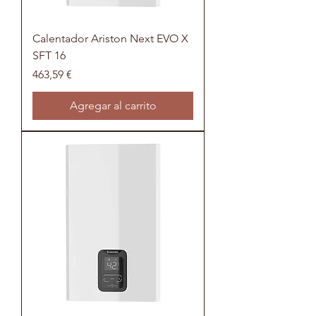
Calentador Ariston Next EVO X
SFT 16
Precio
463,59 €
Agregar al carrito