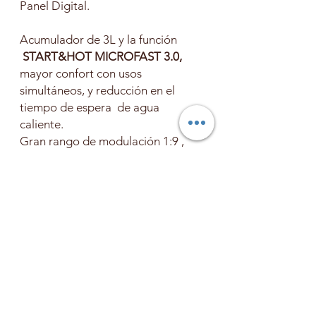
Panel Digital.
Acumulador de 3L y la función
START&HOT MICROFAST 3.0,
mayor confort con usos
simultáneos, y reducción en el
tiempo de espera de agua
caliente.
Gran rango de modulación 1:9 ,
supervisión continua de la
combustión, genera un ahorro
hasta un 35% en calefacción.
Transformable a propano mediante
parámetros.
(Modelo con Termostato MI Set
radio incluido)
Importante:
Solo disponible contratando