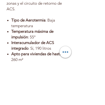
zonas y el circuito de retorno de
ACS.
Tipo de Aerotermia
: Baja
temperatura
Temperatura máxima de
impulsión
: 55º
Interacumulador de ACS
integrado
: Sí, 190 litros
Apto para viviendas de hasta
:
260 m²
Acceso a internet
: Sí, mediante
Mipro Sense incluido
Refrigerante
: R410A
Dimensiones Unidad Interior
:
1880 x 595 x 693 mm (Alto x
Ancho x Fondo)
Dimensiones de la Unidad
Exterior
: 1568 x 1100 x 450