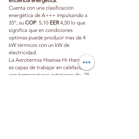
eficiencia energética.
Cuenta con una clasificación
energética de A+++ impulsando a
35º, su
COP
: 5,10
EER
4,50 lo que
significa que en condiciones
optimas puede producir mas de 4
kW térmicos con un kW de
electricidad.
La Aerotermia Hisense Hi-therma
es capaz de trabajar en calefacción
con temperaturas exteriores de -25
grados.
Dispone entre otras de las
siguientes funciones.
Control remoto con SmartApp
Control individual hasta 7 zonas
Monitorización y estimación de
consumo eléctrico
mensualmente.