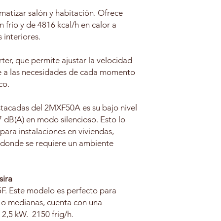
imatizar salón y habitación. Ofrece
Dimensiones unida
 frio y de 4816 kcal/h en calor a
interior (mm)
 interiores.
Dimensiones unida
exterior (mm)
ter, que permite ajustar la velocidad
e a las necesidades de cada momento
SEER/SCOP
co.
Longitud máxima d
estacadas del 2MXF50A es su bajo nivel
tubería
7 dB(A) en modo silencioso. Esto lo
Diferencia de altura
para instalaciones en viviendas,
entre unidades
s donde se requiere un ambiente
Peso Unidad exteri
sira
F. Este modelo es perfecto para
s o medianas, cuenta con una
2,5 kW. 2150 frig/h.