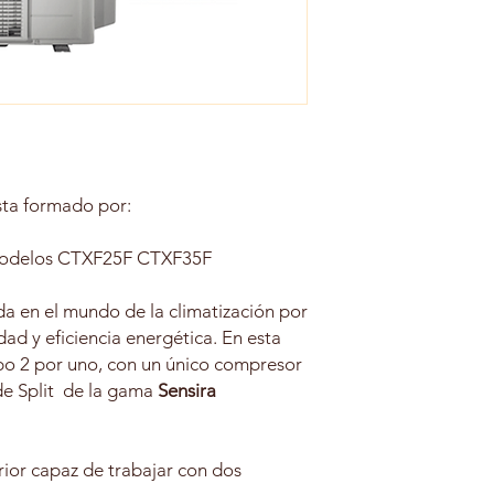
Potencia refrigerac
total
Potencia Calefacci
total
Eficiencia energétic
ta formado por:
Eficiencia energéti
calor
 modelos CTXF25F CTXF35F
Nivel Sonoro Unid
a en el mundo de la climatización por
Interior
dad y eficiencia energética. En esta
o 2 por uno, con un único compresor
Nivel Sonoro Unid
Exterior
de Split de la gama
Sensira
Refrigerante
ior capaz de trabajar con dos
Wifi