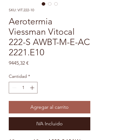
SKU: VIT.222-10
Aerotermia
Viessman Vitocal
222-S AWBT-M-E-AC
2221.E10
Precio
9445,32 €
Cantidad
*
Agregar al carrito
IVA Incluido