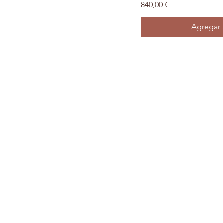
Precio
840,00 €
Agregar a