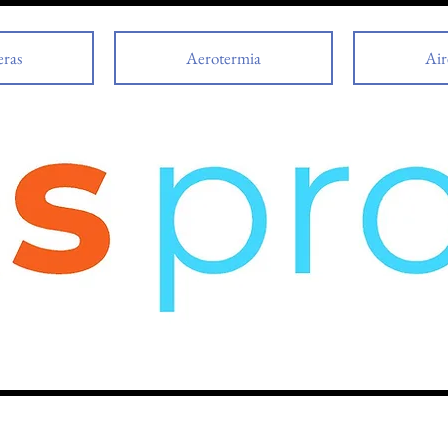
eras
Aerotermia
Air