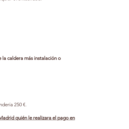
e la caldera
más
instalación
o
ndería 250 €.
adrid quién le realizara el pago en