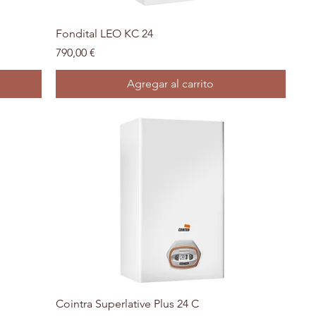
Vista rápida
Fondital LEO KC 24
Precio
790,00 €
Agregar al carrito
Vista rápida
Cointra Superlative Plus 24 C