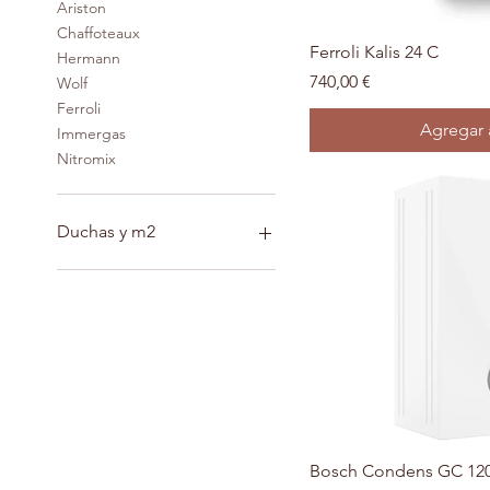
Ariston
Chaffoteaux
Vista 
Ferroli Kalis 24 C
Hermann
Precio
740,00 €
Wolf
Ferroli
Agregar a
Immergas
Nitromix
Duchas y m2
1 ducha y 90 m2
2 Duchas y 150 m2
2 Duchas+ Grifo hasta 250
m2
Vista 
Bosch Condens GC 120