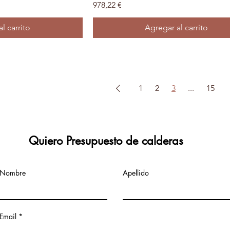
Precio
978,22 €
l carrito
Agregar al carrito
1
2
3
...
15
Quiero Presupuesto de calderas
Nombre
Apellido
Email