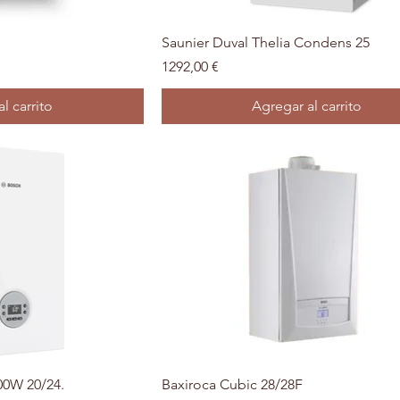
rápida
Vista rápida
Saunier Duval Thelia Condens 25
Precio
1292,00 €
l carrito
Agregar al carrito
rápida
Vista rápida
0W 20/24.
Baxiroca Cubic 28/28F