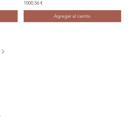
Precio
1000,56 €
Agregar al carrito