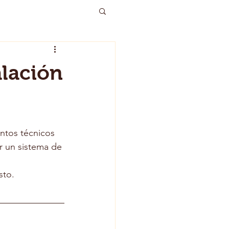
alación
ntos técnicos 
r un sistema de 
sto.