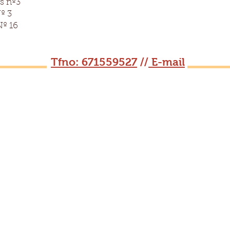
s nº3
º 3
Nº 16
Tfno: 671559527
//
E-mail
2013 Gaspromin instalaciones
Condiciones legales
Politica devoluciones
Gaspromin instalaciones S.L