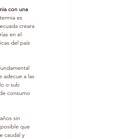
mia con una 
termia es 
decuada creara 
ías en el 
cas del país 
 fundamental 
e adecue a las 
o o sub 
 de consumo 
 años sin 
 posible que 
e caudal y 