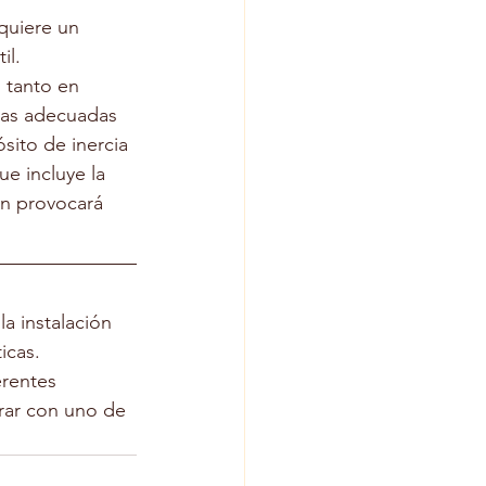
quiere un 
il.
 tanto en 
mbas adecuadas 
sito de inercia 
ue incluye la 
ón provocará 
 instalación 
icas. 
erentes 
rar con uno de 