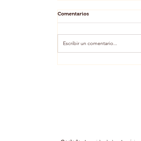
Comentarios
Escribir un comentario...
¿Por que me han cortado el
gas?