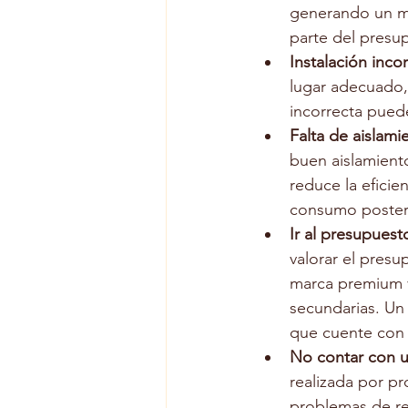
generando un ma
parte del presu
Instalación inco
lugar adecuado, 
incorrecta puede
Falta de aislam
buen aislamiento
reduce la efici
consumo posteri
Ir al presupues
valorar el pres
marca premium v
secundarias. Un
que cuente con 
No contar con un
realizada por pr
problemas de re