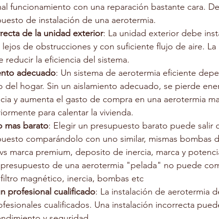
l funcionamiento con una reparación bastante cara. De
puesto de instalación de una aerotermia.
rrecta de la unidad exterior
: La unidad exterior debe inst
lejos de obstrucciones y con suficiente flujo de aire. La 
 reducir la eficiencia del sistema.
iento adecuado
: Un sistema de aerotermia eficiente dep
 del hogar. Sin un aislamiento adecuado, se pierde ener
encia y aumenta el gasto de compra en una aerotermia ma
ormente para calentar la vivienda.
to mas barato
: Elegir un presupuesto barato puede salir 
upuesto comparándolo con uno similar, mismas bombas d
s marca premium, deposito de inercia, marca y potenc
 presupuesto de una aerotermia "pelada" no puede com
filtro magnético, inercia, bombas etc
 profesional cualificado
: La instalación de aerotermia d
ofesionales cualificados. Una instalación incorrecta puede
ndimiento y seguridad.