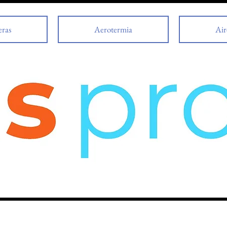
eras
Aerotermia
Air