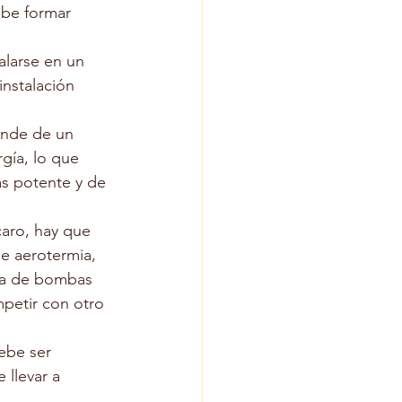
be formar 
alarse en un 
instalación 
ende de un 
gía, lo que 
s potente y de 
caro, hay que 
e aerotermia, 
ia de bombas 
petir con otro 
ebe ser 
 llevar a 